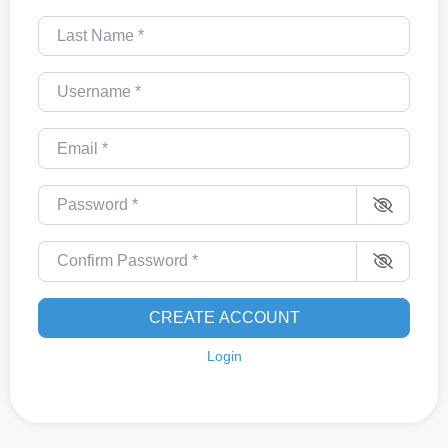
Last Name
*
Username
*
Email
*
Password
*
Confirm Password
*
CREATE ACCOUNT
Login