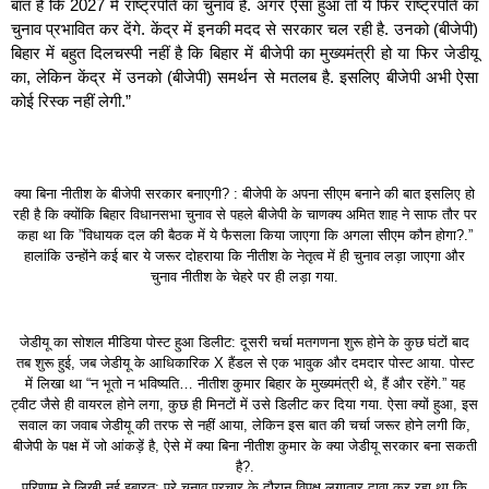
बात है कि 2027 में राष्ट्रपति का चुनाव है. अगर ऐसा हुआ तो ये फिर राष्ट्रपति का
चुनाव प्रभावित कर देंगे. केंद्र में इनकी मदद से सरकार चल रही है. उनको (बीजेपी)
बिहार में बहुत दिलचस्पी नहीं है कि बिहार में बीजेपी का मुख्यमंत्री हो या फिर जेडीयू
का, लेकिन केंद्र में उनको (बीजेपी) समर्थन से मतलब है. इसलिए बीजेपी अभी ऐसा
कोई रिस्क नहीं लेगी.”
क्या बिना नीतीश के बीजेपी सरकार बनाएगी? : बीजेपी के अपना सीएम बनाने की बात इसलिए हो
रही है कि क्योंकि बिहार विधानसभा चुनाव से पहले बीजेपी के चाणक्य अमित शाह ने साफ तौर पर
कहा था कि ”विधायक दल की बैठक में ये फैसला किया जाएगा कि अगला सीएम कौन होगा?.”
हालांकि उन्होंने कई बार ये जरूर दोहराया कि नीतीश के नेतृत्व में ही चुनाव लड़ा जाएगा और
चुनाव नीतीश के चेहरे पर ही लड़ा गया.
जेडीयू का सोशल मीडिया पोस्ट हुआ डिलीट: दूसरी चर्चा मतगणना शुरू होने के कुछ घंटों बाद
तब शुरू हुई, जब जेडीयू के आधिकारिक X हैंडल से एक भावुक और दमदार पोस्ट आया. पोस्ट
में लिखा था “न भूतो न भविष्यति… नीतीश कुमार बिहार के मुख्यमंत्री थे, हैं और रहेंगे.” यह
ट्वीट जैसे ही वायरल होने लगा, कुछ ही मिनटों में उसे डिलीट कर दिया गया. ऐसा क्यों हुआ, इस
सवाल का जवाब जेडीयू की तरफ से नहीं आया, लेकिन इस बात की चर्चा जरूर होने लगी कि,
बीजेपी के पक्ष में जो आंकड़ें है, ऐसे में क्या बिना नीतीश कुमार के क्या जेडीयू सरकार बना सकती
है?.
परिणाम ने लिखी नई इबारत: पूरे चुनाव प्रचार के दौरान विपक्ष लगातार दावा कर रहा था कि