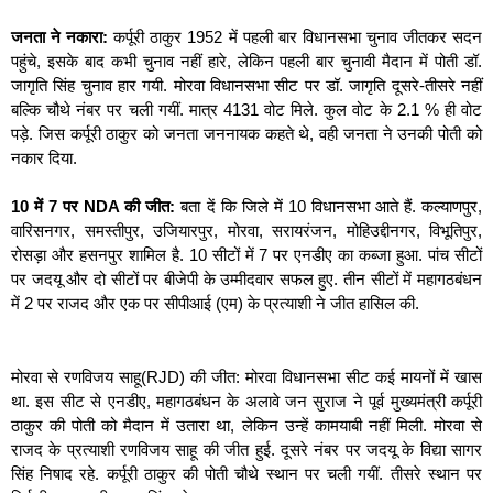
जनता ने नकारा:
कर्पूरी ठाकुर 1952 में पहली बार विधानसभा चुनाव जीतकर सदन
पहुंचे, इसके बाद कभी चुनाव नहीं हारे, लेकिन पहली बार चुनावी मैदान में पोती डॉ.
जागृति सिंह चुनाव हार गयी. मोरवा विधानसभा सीट पर डॉ. जागृति दूसरे-तीसरे नहीं
बल्कि चौथे नंबर पर चली गयीं. मात्र 4131 वोट मिले. कुल वोट के 2.1 % ही वोट
पड़े. जिस कर्पूरी ठाकुर को जनता जननायक कहते थे, वही जनता ने उनकी पोती को
नकार दिया.
10 में 7 पर NDA की जीत:
बता दें कि जिले में 10 विधानसभा आते हैं. कल्याणपुर,
वारिसनगर, समस्तीपुर, उजियारपुर, मोरवा, सरायरंजन, मोहिउद्दीनगर, विभूतिपुर,
रोसड़ा और हसनपुर शामिल है. 10 सीटों में 7 पर एनडीए का कब्जा हुआ. पांच सीटों
पर जदयू और दो सीटों पर बीजेपी के उम्मीदवार सफल हुए. तीन सीटों में महागठबंधन
में 2 पर राजद और एक पर सीपीआई (एम) के प्रत्याशी ने जीत हासिल की.
मोरवा से रणविजय साहू(RJD) की जीत: मोरवा विधानसभा सीट कई मायनों में खास
था. इस सीट से एनडीए, महागठबंधन के अलावे जन सुराज ने पूर्व मुख्यमंत्री कर्पूरी
ठाकुर की पोती को मैदान में उतारा था, लेकिन उन्हें कामयाबी नहीं मिली. मोरवा से
राजद के प्रत्याशी रणविजय साहू की जीत हुई. दूसरे नंबर पर जदयू के विद्या सागर
सिंह निषाद रहे. कर्पूरी ठाकुर की पोती चौथे स्थान पर चली गयीं. तीसरे स्थान पर