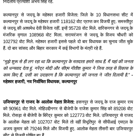
निर्दलीय प्रत्याशी अभय सिंह रहे.
कल्यानपुर से जदयू के महेश्वर हजारी विजेता: जिले के 10 विधानसभा सीट में
कल्यानपुर से जदयू के महेश्वर हजारी 118162 वोट प्राप्त कर विजयी हुए. समस्तीपुर
से जदयू की अश्वमेध देवी विजेता रहीं. इन्हें 95728 वोट मिले. वारिसनगर से जदयू के
मंजरिक मृणाल 108968 वोट मिला. सरायरंजन से जदयू के विजय चौधरी को
102792 वोट मिले. महेश्वर हजारी इससे पहले दो बार विधायक का चुनाव जीत चुके
हैं. दो बार सांसद और बिहार सरकार में कई विभागों के मंत्री रहे हैं.
“मुझे शुरू से ही लग रहा था कि कल्यानपुर के मतदाता हमारे साथ हैं. मैं यहां की जनता
को धन्यवाद देता हूं. नरेंद्र मोदी और सीएम नीतीश कुमार ने जिस तरह से विकास के
काम किए हैं, उसी का उदाहरण है कि कल्यानपुर की जनता ने जीत दिलायी है.”
-
महेश्वर हजारी, नव निर्वाचित विधायक, कल्यानपुर
उजियारपुर से राजद के आलोक मेहता विजेता:
हसनपुर से जदयू के राज कुमार राय
को 90961 वोट मिले. मोहिउद्दीनगर से बीजेपी के राजेश कुमार सिंह को 89208 वोट
मिले. रोसड़ा से बीजेपी के बिरेंद्र कुमार को 122773 वोट मिले. उजियारपुर से राजद
के आलोक मेहता को 102707 वोट मिले तो वहीं विभूतिपुर से सीपीआई एमएल के
अजय कुमार को 79246 मिले और विजयी हुए. आलोक मेहता तीसरी बार उजियारपुर
सीट से विजयी घोषित हुए हैं.