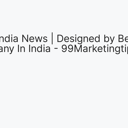
ndia News | Designed by
B
ny In India
-
99Marketingti