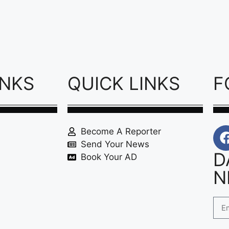
INKS
QUICK LINKS
F
Become A Reporter
Send Your News
D
Book Your AD
N