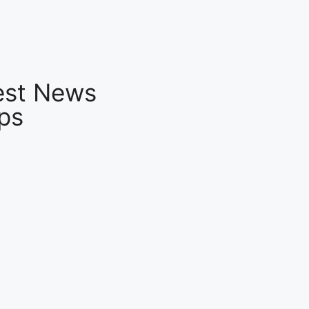
est News
ps