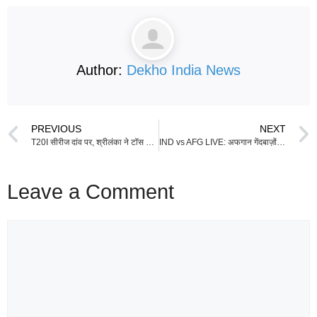
Author:
Dekho India News
PREVIOUS
NEXT
T20I सीरीज दांव पर, श्रीलंका ने टॉस जीतकर पहले बैटिंग चुनी—अब किसकी होगी जीत?
IND vs AFG LIVE: अफगान गेंदबाज़ों पर टूटा भारतीय बल्लेबाज़ों का कहर, 46 ओवर में 384 रन; गिल-श्रेयस-राहुल ने मचाया तूफान
Leave a Comment